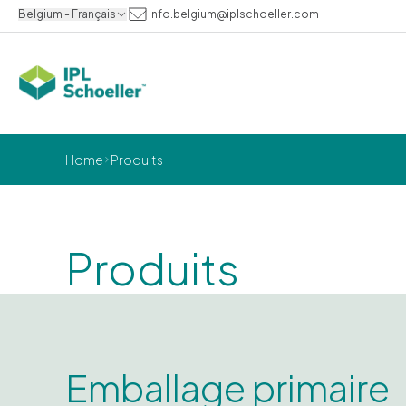
Belgium - Français
info.belgium@iplschoeller.com
Home
Produits
Produits
Emballage primaire