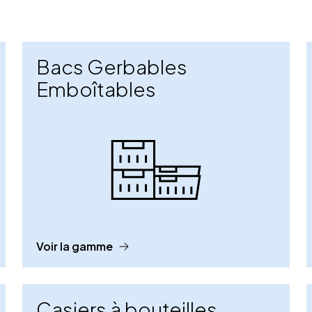
Bacs Gerbables
Emboîtables
Voir la gamme
Casiers à bouteilles