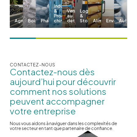
Industriel
&
Vente
Logistique
Produits
au
&
Agriculture
Boissons
Pharma
chimiques
détail
Stockage
Alimentation
Environnemen
Automo
CONTACTEZ-NOUS
Contactez-nous dès
aujourd’hui pour découvrir
comment nos solutions
peuvent accompagner
votre entreprise
Nous vous aidons à naviguer dans les complexités de
votre secteur en tant que partenaire de confiance.