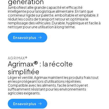
génération
JumboNest allie grande capacité et efficacité
intelligente pour la logistique alimentaire. En tant que
conteneur rigide sur palette, emboîtable et empilable, il
réduit les coûts de transport retour et optimise le
remplissage des véhicules. Durable, hygiénique et facile à
nettoyer pour une utilisation à long terme.
En savoir plus
AGRIMAX®
Agrimax® : la récolte
simplifiée
Léger et ventilé, Agrimax maintient les produits frais tout
en les protégeant lors d'utilisations répétées.
Compatible avec les aliments, facile à nettoyer et
suffisamment résistant pour les environnements
agricoles exigeants.
En savoir plus