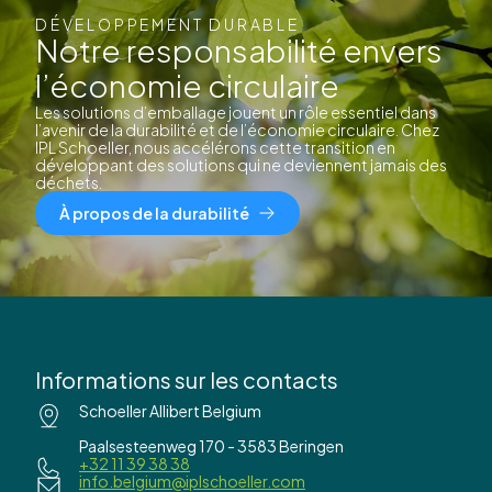
DÉVELOPPEMENT DURABLE
Notre responsabilité envers
l’économie circulaire
Les solutions d’emballage jouent un rôle essentiel dans
l’avenir de la durabilité et de l’économie circulaire. Chez
IPL Schoeller, nous accélérons cette transition en
développant des solutions qui ne deviennent jamais des
déchets.
À propos de la durabilité
Informations sur les contacts
Schoeller Allibert Belgium
Paalsesteenweg 170 - 3583 Beringen
+32 11 39 38 38
info.belgium@iplschoeller.com