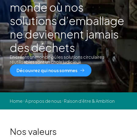
monde où nos
solutions d’emballage
ne deviennent jamais
des déchets
En créant un monde où les solutions circulaires
réutilisables sont un choix judicieux
Découvrez qui nous sommes
Home
A propos de nous
Raison d’être & Ambition
Nos valeurs