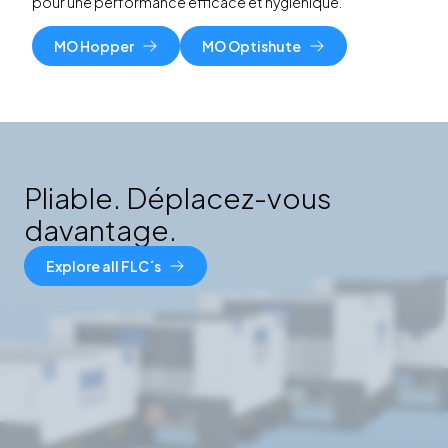
pour une performance efficace et hygiénique.
MO Hopper
MO Optishute
Pliable. Déplacez-vous
davantage.
Explore all FLC´s