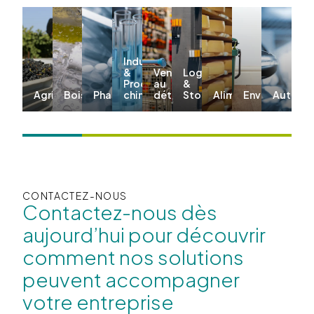
Industriel
&
Vente
Logistique
Produits
au
&
Agriculture
Boissons
Pharma
chimiques
détail
Stockage
Alimentation
Environnemen
Automo
CONTACTEZ-NOUS
Contactez-nous dès
aujourd’hui pour découvrir
comment nos solutions
peuvent accompagner
votre entreprise