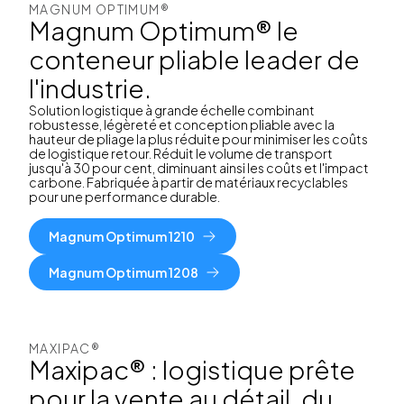
MAGNUM OPTIMUM®
Magnum Optimum® le
conteneur pliable leader de
l'industrie.
Solution logistique à grande échelle combinant
robustesse, légèreté et conception pliable avec la
hauteur de pliage la plus réduite pour minimiser les coûts
de logistique retour. Réduit le volume de transport
jusqu'à 30 pour cent, diminuant ainsi les coûts et l'impact
carbone. Fabriquée à partir de matériaux recyclables
pour une performance durable.
Magnum Optimum 1210
Magnum Optimum 1208
MAXIPAC®
Maxipac® : logistique prête
pour la vente au détail, du