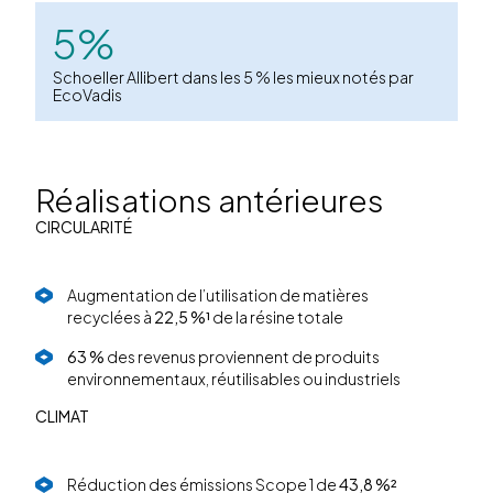
5%
Schoeller Allibert dans les 5 % les mieux notés par
EcoVadis
Réalisations antérieures
CIRCULARITÉ
Augmentation de l’utilisation de matières
recyclées à
22,5 %¹
de la résine totale
63 %
des revenus proviennent de produits
environnementaux, réutilisables ou industriels
CLIMAT
Réduction des émissions Scope 1 de
43,8 %²