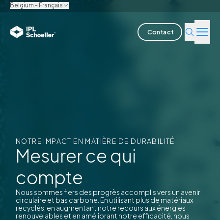
Belgium - Français
Contact
Industries
Produits & solutions
L'innovation
Durabilité
NOTRE IMPACT EN MATIÈRE DE DURABILITÉ
Mesurer ce qui
A propos de nous
compte
Nous sommes fiers des progrès accomplis vers un avenir
Offres d'emploi
Nos bureaux
Brochures
Media center
Events
circulaire et bas carbone. En utilisant plus de matériaux
Rapports obligations
recyclés, en augmentant notre recours aux énergies
renouvelables et en améliorant notre efficacité, nous