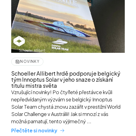
NOVINKY
Schoeller Allibert hrdě podporuje belgický
tým Innoptus Solar v jeho snaze o získání
titulu mistra světa
Vzrušující novinky! Po čtyřleté přestávce kvůli
nepředvídaným výzvám se belgický Innoptus
Solar Team chystá znovu zazářit v prestižní World
Solar Challenge v Austrálii! Jak si mnozí z vás
možná pamatují, tento výjimečný ...
Přečtěte si novinky