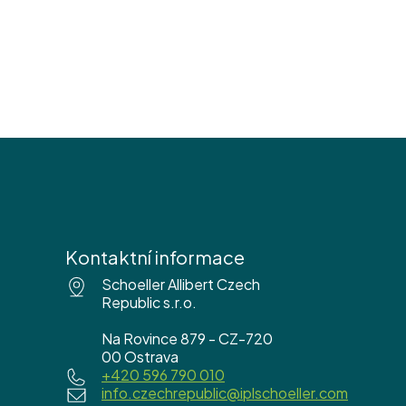
Kontaktní informace
Schoeller Allibert Czech
Republic s.r.o.
Na Rovince 879 - CZ-720
00 Ostrava
+420 596 790 010
info.czechrepublic@iplschoeller.com