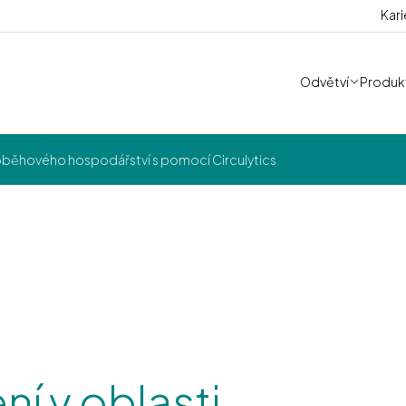
Kari
Odvětví
Produkt
 oběhového hospodářství s pomocí Circulytics
í v oblasti