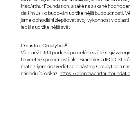
MacArthur Foundation, a také na získané hodnocení 
dalším úsilí o budování udržitelnější budoucnosti. 
jsme odhodláni zlepšovat svoji výkonnost v oblas
lepší a udržitelnější svět.
O nástroji Circulytics®
Více než 1 884 podniků po celém světě se již zaregi
to včetně společností jako Brambles a IFCO, které 
máte zájem dozvědět se o nástroji Circulytics a nad
následující odkaz:
https://ellenmacarthurfoundati