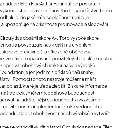
lýz nadace Ellen MacArthur Foundation poskytuje
h výkonnosti v oblasti oběhového hospodářství. Tento
odhaluje, do jaké míry společnost realizuje
a upozorňuje na příležitosti pro inovace a sledování
irculytics dosáhli skóre A-. Toto vysoké skóre
ucnosti a povzbuzuje nás k dalšímu urychlení
designově efektivnější a přirozeně oběhovou
íme, že přístup opakovaně použitelných obalů je cestou
a zlepšovat oběhový charakter našich výrobků.
Foundation je jen jedním z příkladů naší snahy
ářství. Pomocí tohoto nástroje můžeme měřit
 oblasti, které je třeba zlepšit. Získané informace
lit náš pokrok směrem k oběhové budoucnosti.
racovat na udržitelnější budoucnosti a vyzýváme
m udržitelnosti a implementací kroků vedoucích k
dpadu, zlepšit oběhovost našich výrobků a vytvořit
sme se rozhodli využít nástroj Circulytics nadace Ellen