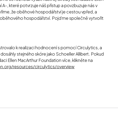
A-, které potvrzuje náš přístup a povzbuzuje nás v
Věříme, že oběhové hospodářství je cestou vpřed, a
ti oběhového hospodářství. Pojďme společně vytvořit
strovalo k realizaci hodnocení s pomocí Circulytics, a
dosáhly stejného skóre jako Schoeller Allibert. Pokud
aci Ellen MacArthur Foundation více, klikněte na
on.org/resources/circulytics/overview