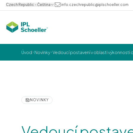
Czech Republic - Čeština
info.czechrepublic@iplschoeller.com
Úvod
Novinky
Vedoucí postavení v oblasti výkonnosti
NOVINKY
Vedoucí postaven