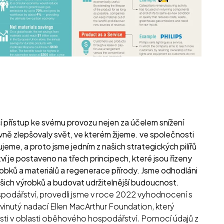
í přístup ke svému provozu nejen za účelem snížení
ivně zlepšovaly svět, ve kterém žijeme. ve společnosti
ujeme, a proto jsme jedním z našich strategických pilířů
 je postaveno na třech principech, které jsou řízeny
obků a materiálů a regenerace přírody. Jsme odhodláni
ich výrobků a budovat udržitelnější budoucnost.
odářství, provedli jsme v roce 2022 vyhodnocení s
 vyvinutý nadací Ellen MacArthur Foundation, který
ti v oblasti oběhového hospodářství. Pomocí údajů z