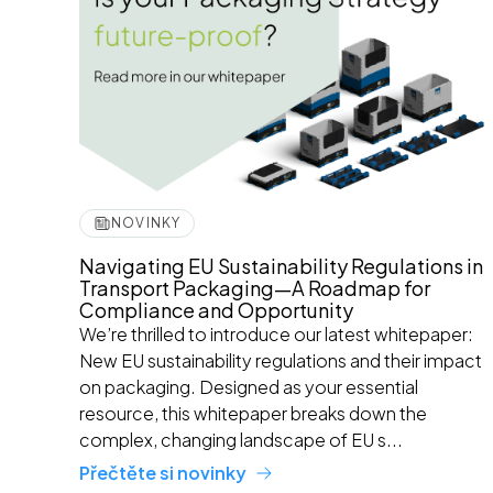
NOVINKY
Navigating EU Sustainability Regulations in
Transport Packaging—A Roadmap for
Compliance and Opportunity
We’re thrilled to introduce our latest whitepaper:
New EU sustainability regulations and their impact
on packaging. Designed as your essential
resource, this whitepaper breaks down the
complex, changing landscape of EU s...
Přečtěte si novinky