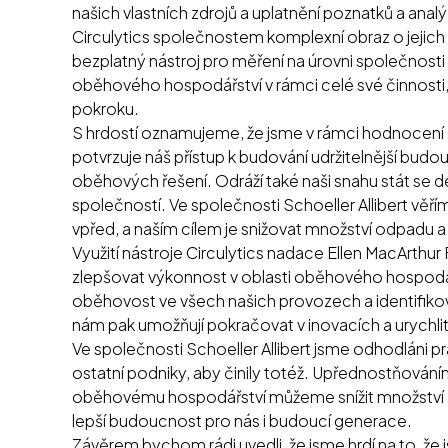
našich vlastních zdrojů a uplatnění poznatků a ana
Circulytics společnostem komplexní obraz o jejic
bezplatný nástroj pro měření na úrovni společnosti 
oběhového hospodářství v rámci celé své činnosti, 
pokroku.
S hrdostí oznamujeme, že jsme v rámci hodnocení C
potvrzuje náš přístup k budování udržitelnější budo
oběhových řešení. Odráží také naši snahu stát se 
společností. Ve společnosti Schoeller Allibert věř
vpřed, a naším cílem je snižovat množství odpadu 
Využití nástroje Circulytics nadace Ellen MacArthur 
zlepšovat výkonnost v oblasti oběhového hospod
oběhovost ve všech našich provozech a identifikovat
nám pak umožňují pokračovat v inovacích a urych
Ve společnosti Schoeller Allibert jsme odhodláni p
ostatní podniky, aby činily totéž. Upřednostňování
oběhovému hospodářství můžeme snížit množství o
lepší budoucnost pro nás i budoucí generace.
Závěrem bychom rádi uvedli, že jsme hrdí na to, že j