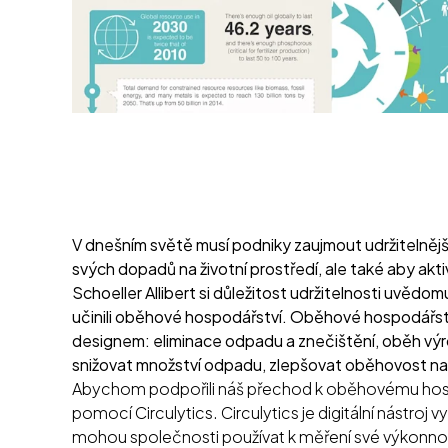
V dnešním světě musí podniky zaujmout udržitelnějš
svých dopadů na životní prostředí, ale také aby akt
Schoeller Allibert si důležitost udržitelnosti uvědom
učinili oběhové hospodářství. Oběhové hospodářství
designem: eliminace odpadu a znečištění, oběh výr
snižovat množství odpadu, zlepšovat oběhovost naš
Abychom podpořili náš přechod k oběhovému hosp
pomocí Circulytics. Circulytics je digitální nástroj
mohou společnosti používat k měření své výkonnos