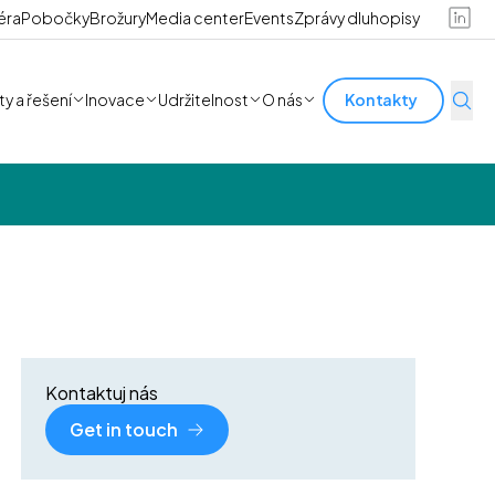
éra
Pobočky
Brožury
Media center
Events
Zprávy dluhopisy
y a řešení
Inovace
Udržitelnost
O nás
Kontakty
Kontaktuj nás
Get in touch