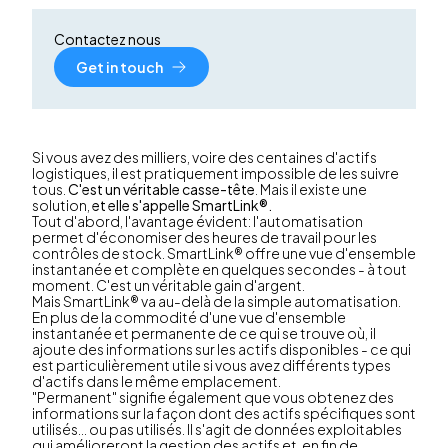
Contactez nous
Get in touch
Si vous avez des milliers, voire des centaines d'actifs
logistiques, il est pratiquement impossible de les suivre
tous.
C'est un véritable casse-tête
. Mais il existe une
solution,
et elle s'appelle SmartLink®.
Tout d'abord, l'avantage évident: l'automatisation
permet d'économiser des heures de travail pour les
contrôles de stock. SmartLink® offre une vue d'ensemble
instantanée et complète en quelques secondes - à tout
moment. C'est un véritable gain d'argent.
Mais SmartLink® va au-delà de la simple automatisation.
En plus de la commodité d'une vue d'ensemble
instantanée et permanente de ce qui se trouve où, il
ajoute des informations sur les actifs disponibles - ce qui
est particulièrement utile si vous avez différents types
d'actifs dans le même emplacement.
"Permanent" signifie également que vous obtenez des
informations sur la façon dont des actifs spécifiques sont
utilisés... ou pas utilisés. Il s'agit de données exploitables
qui amélioreront la gestion des actifs et, en fin de