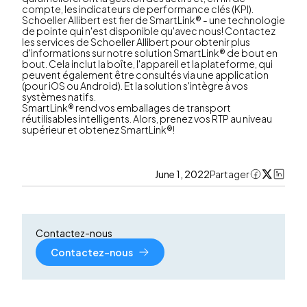
compte, les indicateurs de performance clés (KPI).
Schoeller Allibert est fier de SmartLink® - une technologie
de pointe qui n'est disponible qu'avec nous! Contactez
les services de Schoeller Allibert pour obtenir plus
d'informations sur notre solution SmartLink® de bout en
bout. Cela inclut la boîte, l'appareil et la plateforme, qui
peuvent également être consultés via une application
(pour iOS ou Android). Et la solution s'intègre à vos
systèmes natifs.
SmartLink® rend vos emballages de transport
réutilisables intelligents. Alors, prenez vos RTP au niveau
supérieur et obtenez SmartLink®!
June 1, 2022
Partager
Contactez-nous
Contactez-nous