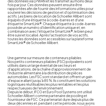
des données via LPWAN et les transmet au moins deux
fois par jour. Ces données peuvent ensuite être
rapportées afin de fournir des informations utiles pour
soutenir les décisions de gestion et d'optimisation des
actifs. Les biens de location de Schoeller Allibert sont
équipés d'une étiquette à code-barres et d'une
étiquette SmartLink®. Chaque étiquette à code-barres
possède un numéro d'identification unique et, en
combinaison avec l'étiquette SmartLink®, le bien peut
être suivi et localisé. Après l'activation de vos actifs,
toutes les données sont accessibles sur la plateforme
SmartLink® de Schoeller Allibert.
Une gamme sur mesure de conteneurs pliables
Nos petits conteneurs pliables (FSC) polyvalents sont
utilisés dans un large éventail de secteurs et
d'applications, de la chaîne d'approvisionnement de
l'industrie alimentaire à la distribution de pièces
automobiles. Les FSC sont standard et offrent un gain
d'espace allant jusqu'à 85 %. Ils constituent les solutions
logistiques réutilisables les plus rentables et les plus
respectueuses de l'environnement.
Depuis le début, IFCO et Euro Pool Systems ont utilisé
Schoeller Allibert comme partenaire de pooling et
fournisseur de FSC. Ce partenariat dure depuis plus de
deux décennies et, pendant cette période, nous avons