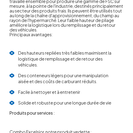
travaillé ensemble pour produire une gamme de FSC sur
mesure, à la pointe de l'industrie, destinés principalement
au secteur des produits frais. Ils peuvent être utilisés tout
au long de la chaîne d'approvisionnement, du champ au
rayon de l'hypermarché. Leur faible hauteur de pliage
améliore la logistique lors du remplissage et du retour
des véhicules.
Principaux avantages:
Des hauteurs repliées très faibles maximisent la
logistique de remplissage et de retour des
véhicules.
Des conteneurs légers pour une manipulation
aisée et des coûts de carburant réduits.
Facile à nettoyer et à entretenir
Solide et robuste pour une longue durée de vie
Produits pour services :
Combo Excelsior, notre produit vedette :