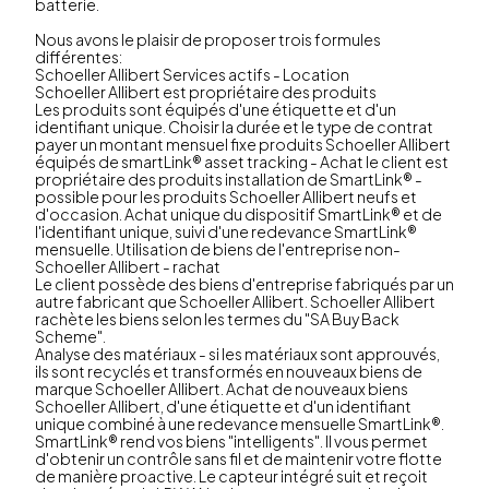
batterie.
Nous avons le plaisir de proposer trois formules
différentes:
Schoeller Allibert Services actifs - Location
Schoeller Allibert est propriétaire des produits
Les produits sont équipés d'une étiquette et d'un
identifiant unique. Choisir la durée et le type de contrat
payer un montant mensuel fixe produits Schoeller Allibert
équipés de smartLink® asset tracking - Achat le client est
propriétaire des produits installation de SmartLink® -
possible pour les produits Schoeller Allibert neufs et
d'occasion. Achat unique du dispositif SmartLink® et de
l'identifiant unique, suivi d'une redevance SmartLink®
mensuelle. Utilisation de biens de l'entreprise non-
Schoeller Allibert - rachat
Le client possède des biens d'entreprise fabriqués par un
autre fabricant que Schoeller Allibert. Schoeller Allibert
rachète les biens selon les termes du "SA Buy Back
Scheme".
Analyse des matériaux - si les matériaux sont approuvés,
ils sont recyclés et transformés en nouveaux biens de
marque Schoeller Allibert. Achat de nouveaux biens
Schoeller Allibert, d'une étiquette et d'un identifiant
unique combiné à une redevance mensuelle SmartLink®.
SmartLink® rend vos biens "intelligents". Il vous permet
d'obtenir un contrôle sans fil et de maintenir votre flotte
de manière proactive. Le capteur intégré suit et reçoit