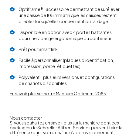
Optiframe®- accessoire permettant de surélever
une caisse de 105 mm afin que les caisses restent
pliables lorsqu'elles contiennent du fardage.
Disponible en option avec 4 portes battantes
pour une vidange ergonomique du conteneur.
Prêt pour Smartlink
Facile à personnaliser (plaques d'identification,
impression, porte-étiquettes)
Polyvalent - plusieurs versions et configurations
de chariots disponibles
En savoir plus sur notre Magnum Optimum 1208 >
Nous contacter
Si vous souhaitez en savoir plus sur la manière dont ces
packages de Schoeller Allibert Services peuvent faire la
différence dans votre chaîne d'approvisionnement,