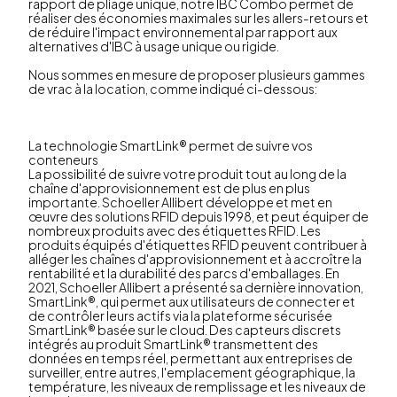
rapport de pliage unique, notre IBC Combo permet de
réaliser des économies maximales sur les allers-retours et
de réduire l'impact environnemental par rapport aux
alternatives d'IBC à usage unique ou rigide.
Nous sommes en mesure de proposer plusieurs gammes
de vrac à la location, comme indiqué ci-dessous:
La technologie SmartLink® permet de suivre vos
conteneurs
La possibilité de suivre votre produit tout au long de la
chaîne d'approvisionnement est de plus en plus
importante. Schoeller Allibert développe et met en
œuvre des solutions RFID depuis 1998, et peut équiper de
nombreux produits avec des étiquettes RFID. Les
produits équipés d'étiquettes RFID peuvent contribuer à
alléger les chaînes d'approvisionnement et à accroître la
rentabilité et la durabilité des parcs d'emballages. En
2021, Schoeller Allibert a présenté sa dernière innovation,
SmartLink®, qui permet aux utilisateurs de connecter et
de contrôler leurs actifs via la plateforme sécurisée
SmartLink® basée sur le cloud. Des capteurs discrets
intégrés au produit SmartLink® transmettent des
données en temps réel, permettant aux entreprises de
surveiller, entre autres, l'emplacement géographique, la
température, les niveaux de remplissage et les niveaux de