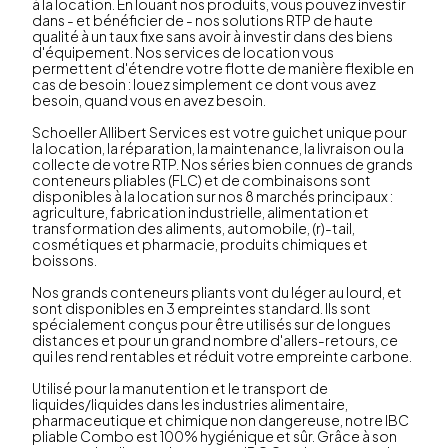
à la location. En louant nos produits, vous pouvez investir
dans - et bénéficier de - nos solutions RTP de haute
qualité à un taux fixe sans avoir à investir dans des biens
d'équipement. Nos services de location vous
permettent d'étendre votre flotte de manière flexible en
cas de besoin : louez simplement ce dont vous avez
besoin, quand vous en avez besoin.
Schoeller Allibert Services est votre guichet unique pour
la location, la réparation, la maintenance, la livraison ou la
collecte de votre RTP. Nos séries bien connues de grands
conteneurs pliables (FLC) et de combinaisons sont
disponibles à la location sur nos 8 marchés principaux :
agriculture, fabrication industrielle, alimentation et
transformation des aliments, automobile, (r)-tail,
cosmétiques et pharmacie, produits chimiques et
boissons.
Nos grands conteneurs pliants vont du léger au lourd, et
sont disponibles en 3 empreintes standard. Ils sont
spécialement conçus pour être utilisés sur de longues
distances et pour un grand nombre d'allers-retours, ce
qui les rend rentables et réduit votre empreinte carbone.
Utilisé pour la manutention et le transport de
liquides/liquides dans les industries alimentaire,
pharmaceutique et chimique non dangereuse, notre IBC
pliable Combo est 100% hygiénique et sûr. Grâce à son