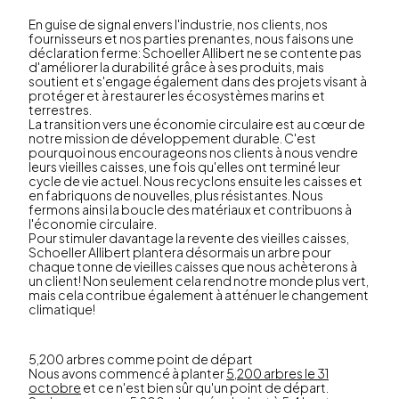
En guise de signal envers l'industrie, nos clients, nos
fournisseurs et nos parties prenantes, nous faisons une
déclaration ferme: Schoeller Allibert ne se contente pas
d'améliorer la durabilité grâce à ses produits, mais
soutient et s'engage également dans des projets visant à
protéger et à restaurer les écosystèmes marins et
terrestres.
La transition vers une économie circulaire est au cœur de
notre mission de développement durable. C'est
pourquoi nous encourageons nos clients à nous vendre
leurs vieilles caisses, une fois qu'elles ont terminé leur
cycle de vie actuel. Nous recyclons ensuite les caisses et
en fabriquons de nouvelles, plus résistantes. Nous
fermons ainsi la boucle des matériaux et contribuons à
l'économie circulaire.
Pour stimuler davantage la revente des vieilles caisses,
Schoeller Allibert plantera désormais un arbre pour
chaque tonne de vieilles caisses que nous achèterons à
un client! Non seulement cela rend notre monde plus vert,
mais cela contribue également à atténuer le changement
climatique!
5,200 arbres comme point de départ
Nous avons commencé à planter
5,200 arbres le 31
octobre
et ce n'est bien sûr qu'un point de départ.