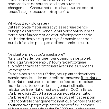
responsables de soutenir et d'approuver ce
changement. Chaque action et chaque arbre comptent
lorsqu'il s'agit de sauver notre planète.
Why Buy Back old crates?
L'utilisation de matériaux recyclés est l'une de nos
principales priorités. Schoeller Allibert contribuera et
participera à la promotion et au développement de
l'utilisation des plastiques recyclés dans le sens de la
durabilité et des principes de l'économie circulaire.
Ne plantons-nous qu'un seul arbre?
"Un arbre" est le nom que nous donnons à ce projet,
tandis qu'"un arbre en plus" fournira de l'oxygène
supplémentaire et contribuera à réduire le CO2 dans
l'atmosphère.
Faisons-nous cela seuls? Non, pour planter des arbres
dans le monde entier, nous collaborons avec
Tree-Nation.
Tree-Nation est une plateforme créée pour reboiser le
monde et lutter contre le changement climatique. La
mission de Tree-Nation est de planter 1 000 milliards
d'arbres d'ici à 2050. Il a été prouvé que la plantation
d'arbres est l'une des solutions les plus efficaces pour
lutter contre le changement climatique. Schoeller Allibert
soutiendra ce projet et plantera des forêts Schoeller
Allibert dans le monde entier. En 2022, nous planterons