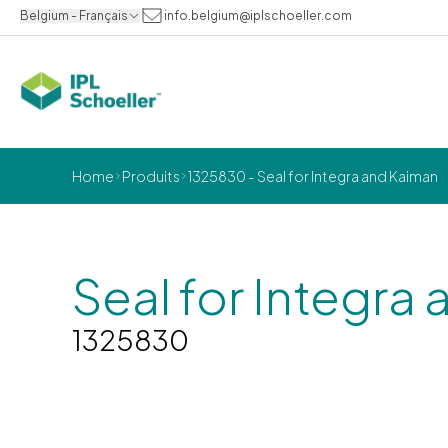
Belgium - Français
info.belgium@iplschoeller.com
Home
Produits
1325830 - Seal for Integra and Kaiman
Seal for Integra
1325830