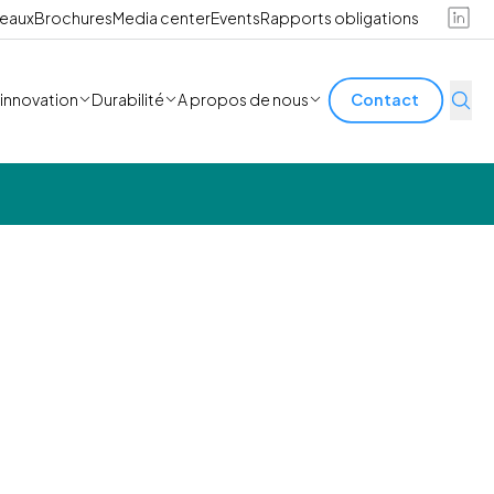
reaux
Brochures
Media center
Events
Rapports obligations
'innovation
Durabilité
A propos de nous
Contact