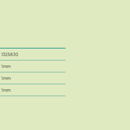
1325830
1 mm
1 mm
1 mm