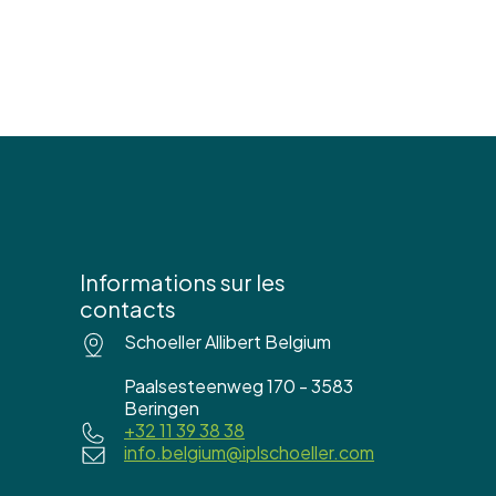
Informations sur les
contacts
Schoeller Allibert Belgium
Paalsesteenweg 170 - 3583
Beringen
+32 11 39 38 38
info.belgium@iplschoeller.com