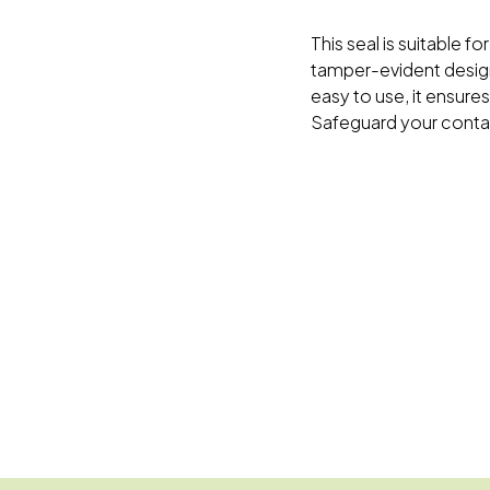
This seal is suitable f
tamper-evident design,
easy to use, it ensure
Safeguard your contai