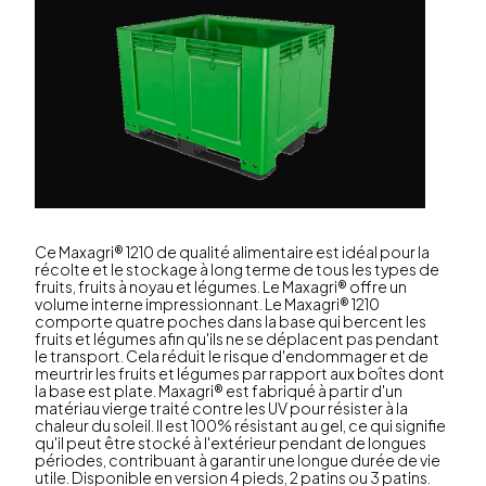
Ce Maxagri® 1210 de qualité alimentaire est idéal pour la
récolte et le stockage à long terme de tous les types de
fruits, fruits à noyau et légumes. Le Maxagri® offre un
volume interne impressionnant. Le Maxagri® 1210
comporte quatre poches dans la base qui bercent les
fruits et légumes afin qu'ils ne se déplacent pas pendant
le transport. Cela réduit le risque d'endommager et de
meurtrir les fruits et légumes par rapport aux boîtes dont
la base est plate. Maxagri® est fabriqué à partir d'un
matériau vierge traité contre les UV pour résister à la
chaleur du soleil. Il est 100% résistant au gel, ce qui signifie
qu'il peut être stocké à l'extérieur pendant de longues
périodes, contribuant à garantir une longue durée de vie
utile. Disponible en version 4 pieds, 2 patins ou 3 patins.