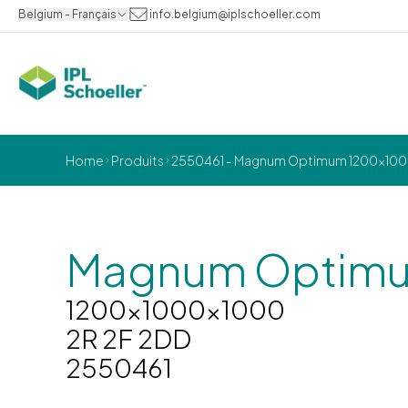
Belgium - Français
info.belgium@iplschoeller.com
Home
Produits
2550461 - Magnum Optimum 1200x1000
Magnum Optim
1200x1000x1000
2R 2F 2DD
2550461