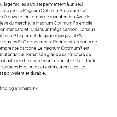
uillage faciles à utiliser permettent à un seul
t de plier le Magnum Optimum®, ce qui te fait
n d'œuvre et du temps de manutention.Avec le
s élevé du marché, le Magnum Optimum® s'empile
ion standard et 10 dans un méga camion. Lorsqu'il
Optimum® te permet de gagner jusqu'à 30%
à tous les FLC concurrents. Réduisant les coûts de
t l'empreinte carbone.Le Magnum Optimum® est
nutention automatisée grâce à sa structure de
obuste rend le conteneur très durable. Il est facile
surfaces intérieures et extérieures lisses. Le
polyvalent et durable.
chnologie SmartLink