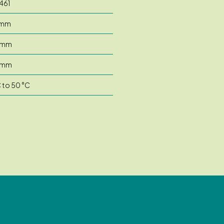
461
 mm
 mm
 mm
C to 50 °C