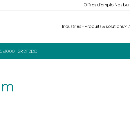
Offres d'emploi
Nos bu
Industries
Produits & solutions
L
x1000 - 2R 2F 2DD
um