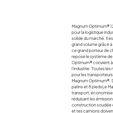
Magnum Optimum® 1210 
pour la logistique ind
solide du marché. Il 
grand volume grâce à 
ce grand porteur de ch
repose le système d
Optimum® convient à 
l'industrie. Toutes le
pour les transporteur
Magnum Optimum®. Disp
patins et 8 piedsLe M
transport, économise
réduisant les émission
construction soudée e
et tes camions doiven