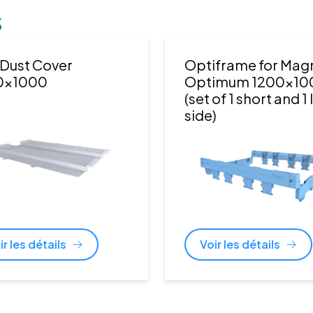
s
Dust Cover
Optiframe for Ma
0x1000
Optimum 1200x10
(set of 1 short and 1
side)
ir les détails
Voir les détails