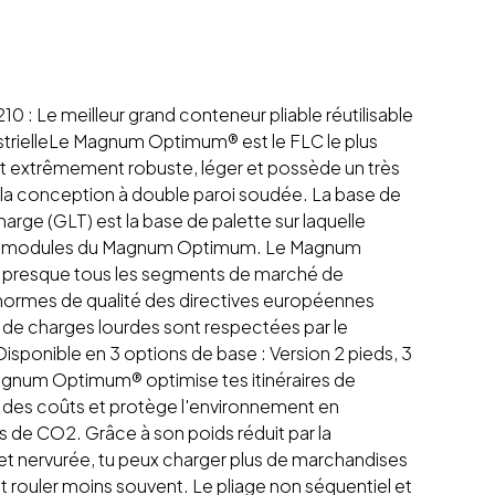
: Le meilleur grand conteneur pliable réutilisable
ustrielleLe Magnum Optimum® est le FLC le plus
est extrêmement robuste, léger et possède un très
la conception à double paroi soudée. La base de
arge (GLT) est la base de palette sur laquelle
e modules du Magnum Optimum. Le Magnum
presque tous les segments de marché de
s normes de qualité des directives européennes
s de charges lourdes sont respectées par le
onible en 3 options de base : Version 2 pieds, 3
agnum Optimum® optimise tes itinéraires de
 des coûts et protège l'environnement en
s de CO2. Grâce à son poids réduit par la
t nervurée, tu peux charger plus de marchandises
t rouler moins souvent. Le pliage non séquentiel et