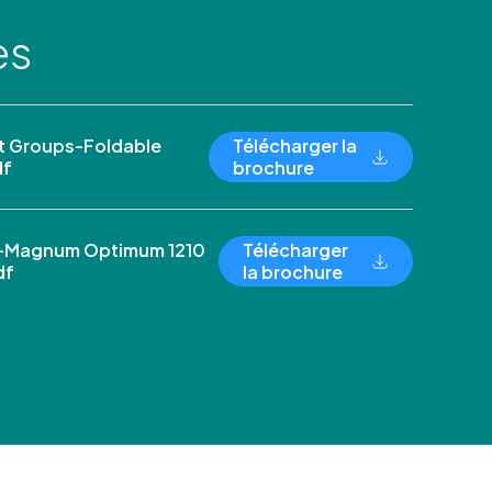
es
 Groups-Foldable
Télécharger la
df
brochure
-Magnum Optimum 1210
Télécharger
df
la brochure