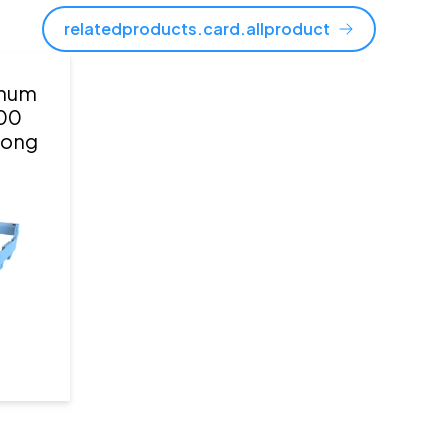
relatedproducts.card.allproduct
gnum
00
 long