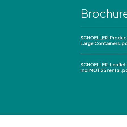
Brochur
SCHOELLER-Product
Large Containers.p
SCHOELLER-Leaflet
incl MO1125 rental.p