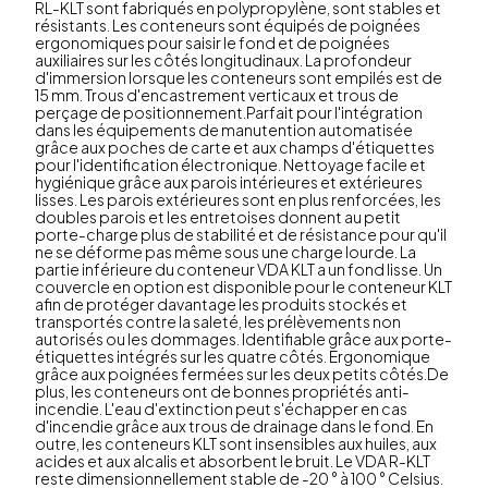
RL-KLT sont fabriqués en polypropylène, sont stables et
résistants. Les conteneurs sont équipés de poignées
ergonomiques pour saisir le fond et de poignées
auxiliaires sur les côtés longitudinaux. La profondeur
d'immersion lorsque les conteneurs sont empilés est de
15 mm. Trous d'encastrement verticaux et trous de
perçage de positionnement.Parfait pour l'intégration
dans les équipements de manutention automatisée
grâce aux poches de carte et aux champs d'étiquettes
pour l'identification électronique. Nettoyage facile et
hygiénique grâce aux parois intérieures et extérieures
lisses. Les parois extérieures sont en plus renforcées, les
doubles parois et les entretoises donnent au petit
porte-charge plus de stabilité et de résistance pour qu'il
ne se déforme pas même sous une charge lourde. La
partie inférieure du conteneur VDA KLT a un fond lisse. Un
couvercle en option est disponible pour le conteneur KLT
afin de protéger davantage les produits stockés et
transportés contre la saleté, les prélèvements non
autorisés ou les dommages. Identifiable grâce aux porte-
étiquettes intégrés sur les quatre côtés. Ergonomique
grâce aux poignées fermées sur les deux petits côtés.De
plus, les conteneurs ont de bonnes propriétés anti-
incendie. L'eau d'extinction peut s'échapper en cas
d'incendie grâce aux trous de drainage dans le fond. En
outre, les conteneurs KLT sont insensibles aux huiles, aux
acides et aux alcalis et absorbent le bruit. Le VDA R-KLT
reste dimensionnellement stable de -20 ° à 100 ° Celsius.