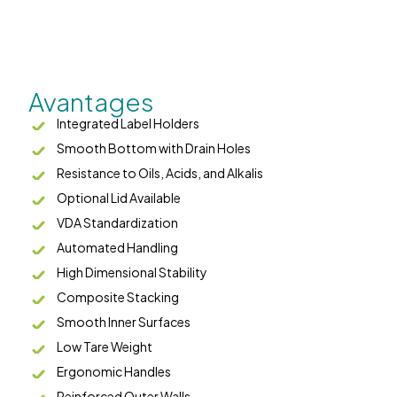
Avantages
Integrated Label Holders
Smooth Bottom with Drain Holes
Resistance to Oils, Acids, and Alkalis
Optional Lid Available
VDA Standardization
Automated Handling
High Dimensional Stability
Composite Stacking
Smooth Inner Surfaces
Low Tare Weight
Ergonomic Handles
Reinforced Outer Walls