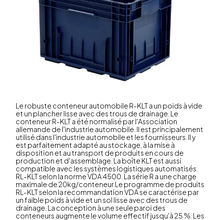
Le robuste conteneur automobile R-KLT a un poids à vide
et un plancher lisse avec des trous de drainage. Le
conteneur R-KLT a été normalisé par l'Association
allemande de l'industrie automobile. Il est principalement
utilisé dans l'industrie automobile et les fournisseurs. Il y
est parfaitement adapté au stockage, à la mise à
disposition et au transport de produits en cours de
production et d'assemblage. La boîte KLT est aussi
compatible avec les systèmes logistiques automatisés.
RL-KLT selon la norme VDA 4500. La série R a une charge
maximale de 20kg/conteneur.Le programme de produits
RL-KLT selon la recommandation VDA se caractérise par
un faible poids à vide et un sol lisse avec des trous de
drainage. La conception à une seule paroi des
conteneurs augmente le volume effectif jusqu'à 25 %. Les