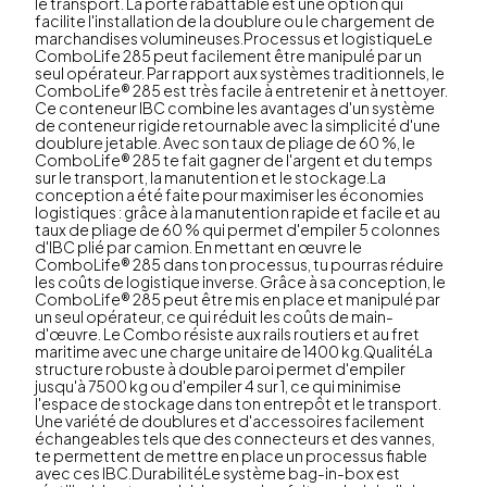
le transport. La porte rabattable est une option qui
facilite l'installation de la doublure ou le chargement de
marchandises volumineuses.Processus et logistiqueLe
ComboLife 285 peut facilement être manipulé par un
seul opérateur. Par rapport aux systèmes traditionnels, le
ComboLife® 285 est très facile à entretenir et à nettoyer.
Ce conteneur IBC combine les avantages d'un système
de conteneur rigide retournable avec la simplicité d'une
doublure jetable. Avec son taux de pliage de 60 %, le
ComboLife® 285 te fait gagner de l'argent et du temps
sur le transport, la manutention et le stockage.La
conception a été faite pour maximiser les économies
logistiques : grâce à la manutention rapide et facile et au
taux de pliage de 60 % qui permet d'empiler 5 colonnes
d'IBC plié par camion. En mettant en œuvre le
ComboLife® 285 dans ton processus, tu pourras réduire
les coûts de logistique inverse. Grâce à sa conception, le
ComboLife® 285 peut être mis en place et manipulé par
un seul opérateur, ce qui réduit les coûts de main-
d'œuvre. Le Combo résiste aux rails routiers et au fret
maritime avec une charge unitaire de 1400 kg.QualitéLa
structure robuste à double paroi permet d'empiler
jusqu'à 7500 kg ou d'empiler 4 sur 1, ce qui minimise
l'espace de stockage dans ton entrepôt et le transport.
Une variété de doublures et d'accessoires facilement
échangeables tels que des connecteurs et des vannes,
te permettent de mettre en place un processus fiable
avec ces IBC.DurabilitéLe système bag-in-box est