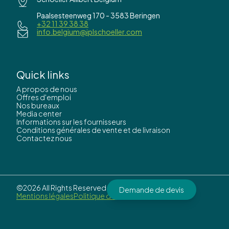
Paalsesteenweg 170 - 3583 Beringen
+32 11 39 38 38
info.belgium@iplschoeller.com
Quick links
A propos de nous
Offres d'emploi
Nos bureaux
Media center
Informations sur les fournisseurs
Conditions générales de vente et de livraison
Contactez nous
©2026 All Rights Reserved by
IPL Schoeller.
Demande de devis
Mentions légales
Politique de confidentialité