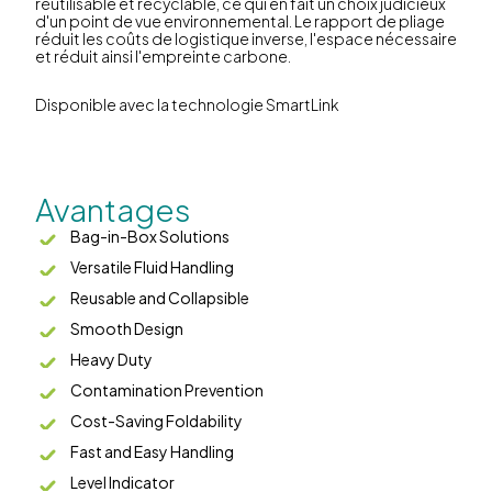
réutilisable et recyclable, ce qui en fait un choix judicieux
d'un point de vue environnemental. Le rapport de pliage
réduit les coûts de logistique inverse, l'espace nécessaire
et réduit ainsi l'empreinte carbone.
Disponible avec la technologie SmartLink
Avantages
Bag-in-Box Solutions
Versatile Fluid Handling
Reusable and Collapsible
Smooth Design
Heavy Duty
Contamination Prevention
Cost-Saving Foldability
Fast and Easy Handling
Level Indicator