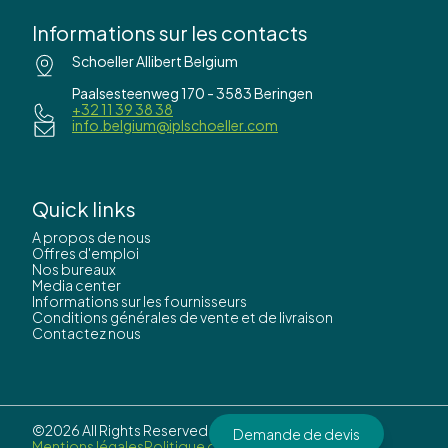
Informations sur les contacts
Schoeller Allibert Belgium
Paalsesteenweg 170 - 3583 Beringen
+32 11 39 38 38
info.belgium@iplschoeller.com
Quick links
A propos de nous
Offres d'emploi
Nos bureaux
Media center
Informations sur les fournisseurs
Conditions générales de vente et de livraison
Contactez nous
©2026 All Rights Reserved by
IPL Schoeller.
Demande de devis
Mentions légales
Politique de confidentialité