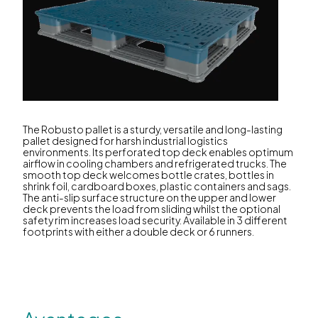
The Robusto pallet is a sturdy, versatile and long-lasting
pallet designed for harsh industrial logistics
environments. Its perforated top deck enables optimum
airflow in cooling chambers and refrigerated trucks. The
smooth top deck welcomes bottle crates, bottles in
shrink foil, cardboard boxes, plastic containers and sags.
The anti-slip surface structure on the upper and lower
deck prevents the load from sliding whilst the optional
safety rim increases load security. Available in 3 different
footprints with either a double deck or 6 runners.