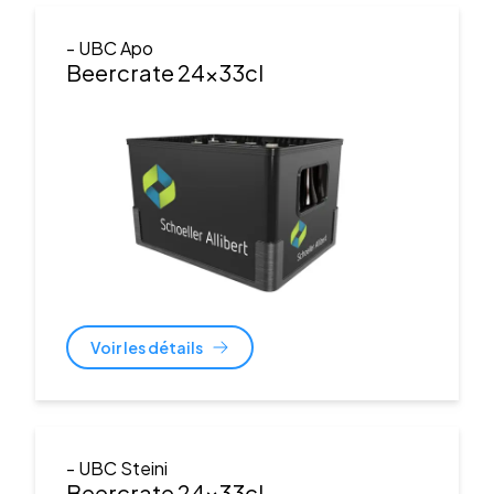
- UBC Apo
Beercrate 24x33cl
Voir les détails
- UBC Steini
Beercrate 24x33cl