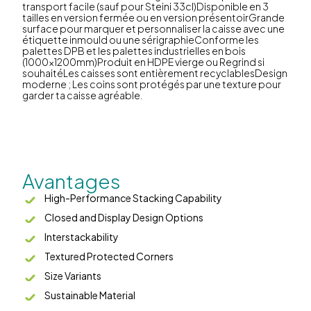
transport facile (sauf pour Steini 33cl)Disponible en 3
tailles en version fermée ou en version présentoirGrande
surface pour marquer et personnaliser la caisse avec une
étiquette inmould ou une sérigraphieConforme les
palettes DPB et les palettes industrielles en bois
(1000x1200mm)Produit en HDPE vierge ou Regrind si
souhaitéLes caisses sont entièrement recyclablesDesign
moderne ; Les coins sont protégés par une texture pour
garder ta caisse agréable.
Avantages
High-Performance Stacking Capability
Closed and Display Design Options
Interstackability
Textured Protected Corners
Size Variants
Sustainable Material