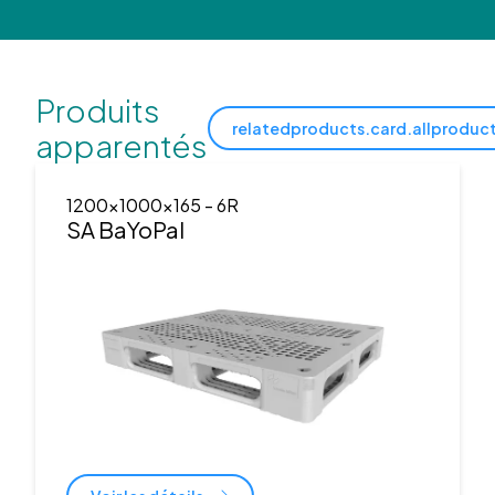
Produits
relatedproducts.card.allproduc
apparentés
1200x1000x165
- 6R
SA BaYoPal