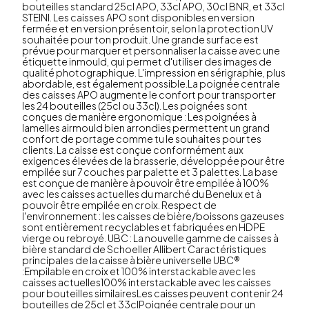
bouteilles standard 25cl APO, 33cl APO, 30cl BNR, et 33cl
STEINI. Les caisses APO sont disponibles en version
fermée et en version présentoir, selon la protection UV
souhaitée pour ton produit. Une grande surface est
prévue pour marquer et personnaliser la caisse avec une
étiquette inmould, qui permet d'utiliser des images de
qualité photographique. L'impression en sérigraphie, plus
abordable, est également possible.La poignée centrale
des caisses APO augmente le confort pour transporter
les 24 bouteilles (25cl ou 33cl). Les poignées sont
conçues de manière ergonomique : Les poignées à
lamelles airmould bien arrondies permettent un grand
confort de portage comme tu le souhaites pour tes
clients. La caisse est conçue conformément aux
exigences élevées de la brasserie, développée pour être
empilée sur 7 couches par palette et 3 palettes. La base
est conçue de manière à pouvoir être empilée à 100%
avec les caisses actuelles du marché du Benelux et à
pouvoir être empilée en croix. Respect de
l'environnement : les caisses de bière/boissons gazeuses
sont entièrement recyclables et fabriquées en HDPE
vierge ou rebroyé. UBC : La nouvelle gamme de caisses à
bière standard de Schoeller Allibert Caractéristiques
principales de la caisse à bière universelle UBC®
:Empilable en croix et 100% interstackable avec les
caisses actuelles100% interstackable avec les caisses
pour bouteilles similairesLes caisses peuvent contenir 24
bouteilles de 25cl et 33clPoignée centrale pour un