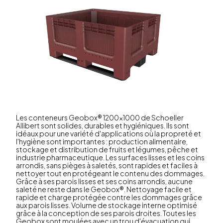
Les conteneurs Geobox® 1200x1000 de Schoeller
Allibert sont solides, durables et hygiéniques. Ils sont
idéaux pour une variété d'applications où la propreté et
l'hygiène sont importantes : production alimentaire,
stockage et distribution de fruits et légumes, pêche et
industrie pharmaceutique. Les surfaces lisses et les coins
arrondis, sans pièges à saletés, sont rapides et faciles à
nettoyer tout en protégeant le contenu des dommages.
Grâce à ses parois lisses et ses coins arrondis, aucune
saleté ne reste dans le Geobox®. Nettoyage facile et
rapide et charge protégée contre les dommages grâce
aux parois lisses. Volume de stockage interne optimisé
grâce à la conception de ses parois droites. Toutes les
Geobox sont moulées avec un trou d'évacuation qui