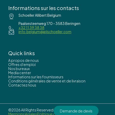
Informations sur les contacts
Schoeller Allibert Belgium
Paalsesteenweg 170 - 3583 Beringen
+32 11 39 38 38
info.belgium@iplschoeller.com
Quick links
A propos de nous
Offres d'emploi
Nos bureaux
Media center
Informations sur les fournisseurs
Conditions générales de vente et de livraison
Contactez nous
©2026 All Rights Reserved by
IPL Schoeller.
Demande de devis
Mentions légales
Politique de confidentialité